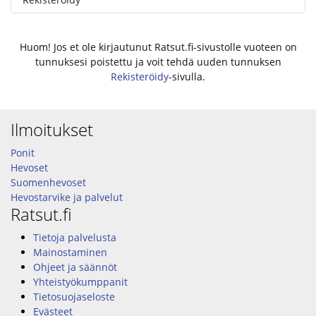
Huom! Jos et ole kirjautunut Ratsut.fi-sivustolle vuoteen on
tunnuksesi poistettu ja voit tehdä uuden tunnuksen
Rekisteröidy
-sivulla.
Ilmoitukset
Ponit
Hevoset
Suomenhevoset
Hevostarvike ja palvelut
Ratsut.fi
Tietoja palvelusta
Mainostaminen
Ohjeet ja säännöt
Yhteistyökumppanit
Tietosuojaseloste
Evästeet