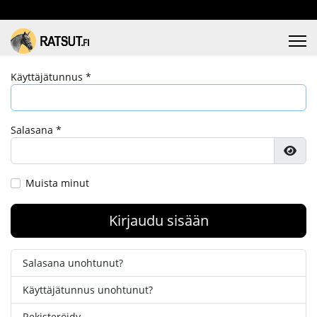
Käyttäjätunnus
*
Salasana
*
Näyt
Muista minut
Kirjaudu sisään
Salasana unohtunut?
Käyttäjätunnus unohtunut?
Rekisteröidy