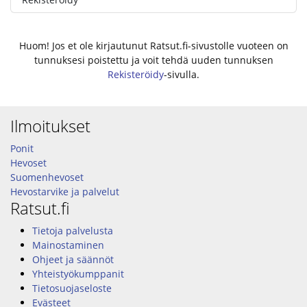
Huom! Jos et ole kirjautunut Ratsut.fi-sivustolle vuoteen on
tunnuksesi poistettu ja voit tehdä uuden tunnuksen
Rekisteröidy
-sivulla.
Ilmoitukset
Ponit
Hevoset
Suomenhevoset
Hevostarvike ja palvelut
Ratsut.fi
Tietoja palvelusta
Mainostaminen
Ohjeet ja säännöt
Yhteistyökumppanit
Tietosuojaseloste
Evästeet