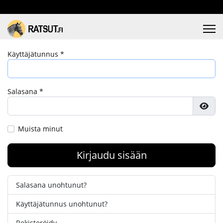
Käyttäjätunnus
*
Salasana
*
Näyt
Muista minut
Kirjaudu sisään
Salasana unohtunut?
Käyttäjätunnus unohtunut?
Rekisteröidy