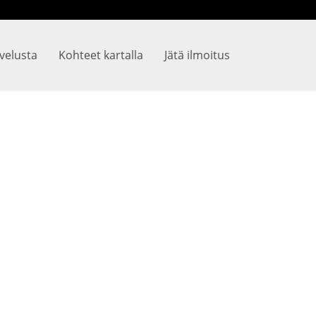
lvelusta
Kohteet kartalla
Jätä ilmoitus
lasana