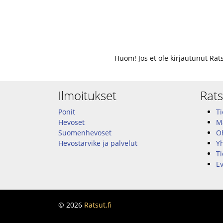
Huom! Jos et ole kirjautunut Rat
Ilmoitukset
Rats
Ponit
Ti
Hevoset
M
Suomenhevoset
Oh
Hevostarvike ja palvelut
Y
Ti
Ev
© 2026
Ratsut.fi