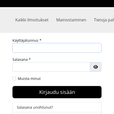
Kaikki ilmoitukset
Mainostaminen
Tietoja pa
Käyttäjätunnus
*
Salasana
*
Näytä sa
Muista minut
Kirjaudu sisään
Salasana unohtunut?