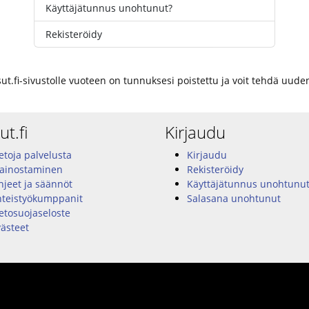
Käyttäjätunnus unohtunut?
Rekisteröidy
sut.fi-sivustolle vuoteen on tunnuksesi poistettu ja voit tehdä uu
ut.fi
Kirjaudu
etoja palvelusta
Kirjaudu
ainostaminen
Rekisteröidy
jeet ja säännöt
Käyttäjätunnus unohtunu
hteistyökumppanit
Salasana unohtunut
etosuojaseloste
ästeet