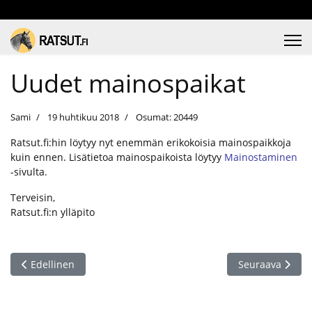
Uudet mainospaikat
Sami
19 huhtikuu 2018
Osumat: 20449
Ratsut.fi:hin löytyy nyt enemmän erikokoisia mainospaikkoja
kuin ennen. Lisätietoa mainospaikoista löytyy
Mainostaminen
-sivulta.
Terveisin,
Ratsut.fi:n ylläpito
Edellinen artikkeli: Haluatko ostaa noston ilmoituksellesi?
Seuraava artikke
Edellinen
Seuraava