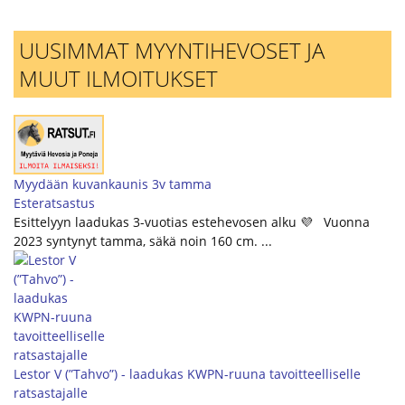
UUSIMMAT MYYNTIHEVOSET JA
MUUT ILMOITUKSET
Myydään kuvankaunis 3v tamma
Esteratsastus
Esittelyyn laadukas 3-vuotias estehevosen alku 💜 Vuonna
2023 syntynyt tamma, säkä noin 160 cm. ...
Lestor V (”Tahvo”) - laadukas KWPN-ruuna tavoitteelliselle
ratsastajalle