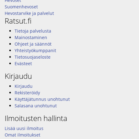
Hevoset
Suomenhevoset
Hevostarvike ja palvelut
Ratsut.fi
Tietoja palvelusta
Mainostaminen
Ohjeet ja säännöt
Yhteistyökumppanit
Tietosuojaseloste
Evästeet
Kirjaudu
Kirjaudu
Rekisteröidy
Käyttäjätunnus unohtunut
Salasana unohtunut
Ilmoitusten hallinta
Lisää uusi ilmoitus
Omat ilmoitukset