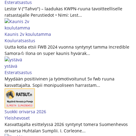
Esteratsastus
Lestor V ("Tahvo") – laadukas KWPN-ruuna tavoitteelliselle
ratsastajalle Perustiedot • Nimi: Lest...
Kaunis 2v koulutamma
Kouluratsastus
Uutta kotia etsii FWB 2024 vuonna syntynyt tamma Incredible
Samora🐴 Ilona on super kaunis hyvärak...
ystävä
Esteratsastus
Myydään positiivinen ja työmotivoitunut 5v fwb ruuna
kasvattajalta. Sopii monipuoliseen harrastam...
Suokki orivarsa 2026
Yleishevoset
Kasvattajalta esittelyssä 2026 syntynyt tomera Suomenhevos
orivarsa Huhtalan Sumplii. I. Corleone...