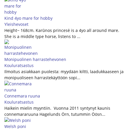
Kind 4yo mare for hobby
Yleishevoset
Height~ 168cm. Karūnos princesė is a 4yo all around mare.
She is a middle type horse, listens to ...
Monipuolinen harrastehevonen
Kouluratsastus
Ilmoitus asiakkaan puolesta: myydään kiltti, laadukkaaseen ja
monipuoliseen harrastekäyttöön sopi...
Connemara ruuna
Kouluratsastus
Haikein mielin myyntiin. Vuonna 2011 syntynyt kaunis
connemararuuna Hagelunds Örn, tutummin Öösn...
Welsh poni