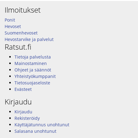
Ilmoitukset
Ponit
Hevoset
Suomenhevoset
Hevostarvike ja palvelut
Ratsut.fi
Tietoja palvelusta
Mainostaminen
Ohjeet ja säännöt
Yhteistyökumppanit
Tietosuojaseloste
Evästeet
Kirjaudu
Kirjaudu
Rekisteröidy
Käyttäjätunnus unohtunut
Salasana unohtunut