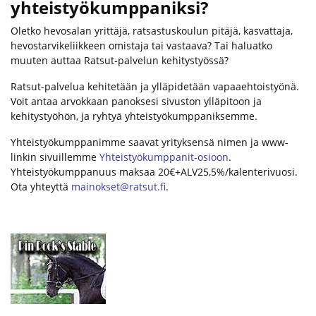
yhteistyökumppaniksi?
Oletko hevosalan yrittäjä, ratsastuskoulun pitäjä, kasvattaja,
hevostarvikeliikkeen omistaja tai vastaava? Tai haluatko
muuten auttaa Ratsut-palvelun kehitystyössä?
Ratsut-palvelua kehitetään ja ylläpidetään vapaaehtoistyönä.
Voit antaa arvokkaan panoksesi sivuston ylläpitoon ja
kehitystyöhön, ja ryhtyä yhteistyökumppaniksemme.
Yhteistyökumppanimme saavat yrityksensä nimen ja www-
linkin sivuillemme
Yhteistyökumppanit-osioon
.
Yhteistyökumppanuus maksaa 20€+ALV25,5%/kalenterivuosi.
Ota yhteyttä
mainokset@ratsut.fi
.