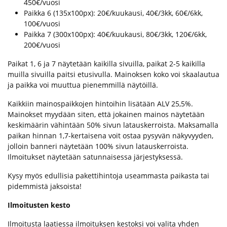
450€/vuosi
Paikka 6 (135x100px): 20€/kuukausi, 40€/3kk, 60€/6kk,
100€/vuosi
Paikka 7 (300x100px): 40€/kuukausi, 80€/3kk, 120€/6kk,
200€/vuosi
Paikat 1, 6 ja 7 näytetään kaikilla sivuilla, paikat 2-5 kaikilla
muilla sivuilla paitsi etusivulla. Mainoksen koko voi skaalautua
ja paikka voi muuttua pienemmillä näytöillä.
Kaikkiin mainospaikkojen hintoihin lisätään ALV 25,5%.
Mainokset myydään siten, että jokainen mainos näytetään
keskimäärin vähintään 50% sivun latauskerroista. Maksamalla
paikan hinnan 1,7-kertaisena voit ostaa pysyvän näkyvyyden,
jolloin banneri näytetään 100% sivun latauskerroista.
Ilmoitukset näytetään satunnaisessa järjestyksessä.
Kysy myös edullisia pakettihintoja useammasta paikasta tai
pidemmistä jaksoista!
Ilmoitusten kesto
Ilmoitusta laatiessa ilmoituksen kestoksi voi valita yhden