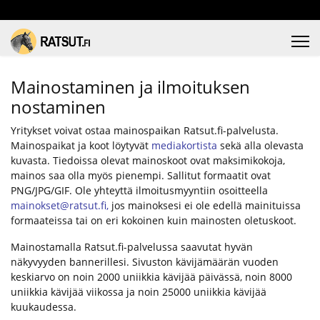
Mainostaminen ja ilmoituksen
nostaminen
Yritykset voivat ostaa mainospaikan Ratsut.fi-palvelusta.
Mainospaikat ja koot löytyvät
mediakortista
sekä alla olevasta
kuvasta. Tiedoissa olevat mainoskoot ovat maksimikokoja,
mainos saa olla myös pienempi. Sallitut formaatit ovat
PNG/JPG/GIF. Ole yhteyttä ilmoitusmyyntiin osoitteella
mainokset@ratsut.fi
,
jos mainoksesi ei ole edellä mainituissa
formaateissa tai on eri kokoinen kuin mainosten oletuskoot.
Mainostamalla Ratsut.fi-palvelussa saavutat hyvän
näkyvyyden bannerillesi. Sivuston kävijämäärän vuoden
keskiarvo on noin 2000 uniikkia kävijää päivässä, noin 8000
uniikkia kävijää viikossa ja noin 25000 uniikkia kävijää
kuukaudessa.