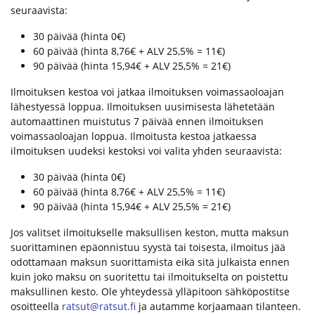
seuraavista:
30 päivää (hinta 0€)
60 päivää (hinta 8,76€ + ALV 25,5% = 11€)
90 päivää (hinta 15,94€ + ALV 25,5% = 21€)
Ilmoituksen kestoa voi jatkaa ilmoituksen voimassaoloajan
lähestyessä loppua. Ilmoituksen uusimisesta lähetetään
automaattinen muistutus 7 päivää ennen ilmoituksen
voimassaoloajan loppua. Ilmoitusta kestoa jatkaessa
ilmoituksen uudeksi kestoksi voi valita yhden seuraavista:
30 päivää (hinta 0€)
60 päivää (hinta 8,76€ + ALV 25,5% = 11€)
90 päivää (hinta 15,94€ + ALV 25,5% = 21€)
Jos valitset ilmoitukselle maksullisen keston, mutta maksun
suorittaminen epäonnistuu syystä tai toisesta, ilmoitus jää
odottamaan maksun suorittamista eikä sitä julkaista ennen
kuin joko maksu on suoritettu tai ilmoitukselta on poistettu
maksullinen kesto. Ole yhteydessä ylläpitoon sähköpostitse
osoitteella
ratsut@ratsut.fi
ja autamme korjaamaan tilanteen.