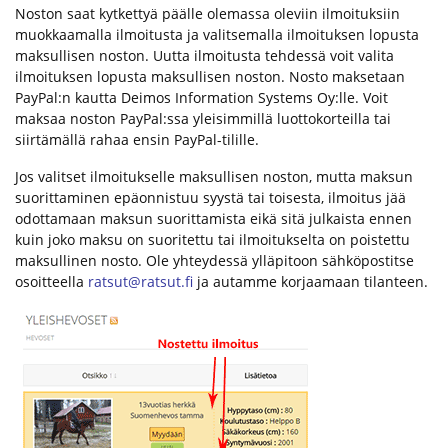
Noston saat kytkettyä päälle olemassa oleviin ilmoituksiin
muokkaamalla ilmoitusta ja valitsemalla ilmoituksen lopusta
maksullisen noston. Uutta ilmoitusta tehdessä voit valita
ilmoituksen lopusta maksullisen noston. Nosto maksetaan
PayPal:n kautta Deimos Information Systems Oy:lle. Voit
maksaa noston PayPal:ssa yleisimmillä luottokorteilla tai
siirtämällä rahaa ensin PayPal-tilille.
Jos valitset ilmoitukselle maksullisen noston, mutta maksun
suorittaminen epäonnistuu syystä tai toisesta, ilmoitus jää
odottamaan maksun suorittamista eikä sitä julkaista ennen
kuin joko maksu on suoritettu tai ilmoitukselta on poistettu
maksullinen nosto. Ole yhteydessä ylläpitoon sähköpostitse
osoitteella
ratsut@ratsut.fi
ja autamme korjaamaan tilanteen.