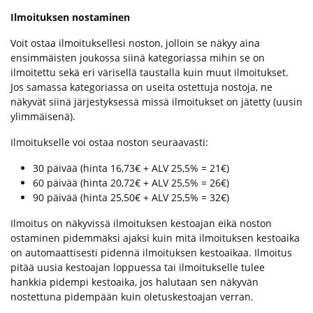
Ilmoituksen nostaminen
Voit ostaa ilmoituksellesi noston, jolloin se näkyy aina
ensimmäisten joukossa siinä kategoriassa mihin se on
ilmoitettu sekä eri värisellä taustalla kuin muut ilmoitukset.
Jos samassa kategoriassa on useita ostettuja nostoja, ne
näkyvät siinä järjestyksessä missä ilmoitukset on jätetty (uusin
ylimmäisenä).
Ilmoitukselle voi ostaa noston seuraavasti:
30 päivää (hinta 16,73€ + ALV 25,5% = 21€)
60 päivää (hinta 20,72€ + ALV 25,5% = 26€)
90 päivää (hinta 25,50€ + ALV 25,5% = 32€)
Ilmoitus on näkyvissä ilmoituksen kestoajan eikä noston
ostaminen pidemmäksi ajaksi kuin mitä ilmoituksen kestoaika
on automaattisesti pidennä ilmoituksen kestoaikaa. Ilmoitus
pitää uusia kestoajan loppuessa tai ilmoitukselle tulee
hankkia pidempi kestoaika, jos halutaan sen näkyvän
nostettuna pidempään kuin oletuskestoajan verran.