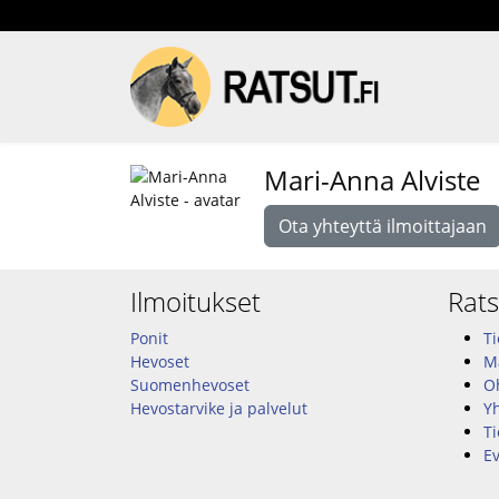
Mari-Anna Alviste
Ota yhteyttä ilmoittajaan
Ilmoitukset
Rats
Ponit
Ti
Hevoset
M
Suomenhevoset
Oh
Hevostarvike ja palvelut
Y
Ti
Ev