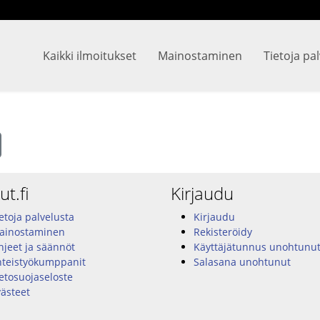
Kaikki ilmoitukset
Mainostaminen
Tietoja pa
ut.fi
Kirjaudu
etoja palvelusta
Kirjaudu
ainostaminen
Rekisteröidy
jeet ja säännöt
Käyttäjätunnus unohtunu
hteistyökumppanit
Salasana unohtunut
etosuojaseloste
ästeet