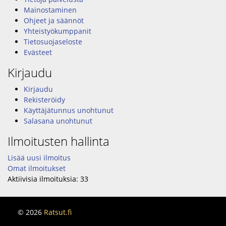
Mainostaminen
Ohjeet ja säännöt
Yhteistyökumppanit
Tietosuojaseloste
Evästeet
Kirjaudu
Kirjaudu
Rekisteröidy
Käyttäjätunnus unohtunut
Salasana unohtunut
Ilmoitusten hallinta
Lisää uusi ilmoitus
Omat ilmoitukset
Aktiivisia ilmoituksia:
33
© 2026
Ratsut.fi