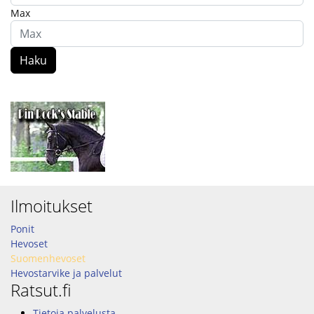
Max
Haku
Ilmoitukset
Ponit
Hevoset
Suomenhevoset
Hevostarvike ja palvelut
Ratsut.fi
Tietoja palvelusta