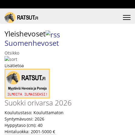
Yleishevoset
Suomenhevoset
Otsikko
Lisätietoa
Suokki orivarsa 2026
Koulutustaso:
Kouluttamaton
Syntymävuosi:
2026
Hyppytaso (cm):
40
Hintaluokka:
2001-5000 €