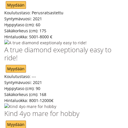
Myydään
Koulutustaso:
Perusratsastettu
Syntymävuosi:
2021
Hyppytaso (cm):
60
Säkäkorkeus (cm):
175
Hintaluokka:
5001-8000 €
A true diamond exeptionaly easy to
ride!
Myydään
Koulutustaso:
---
Syntymävuosi:
2021
Hyppytaso (cm):
90
Säkäkorkeus (cm):
168
Hintaluokka:
8001-12000€
Kind 4yo mare for hobby
Myydään