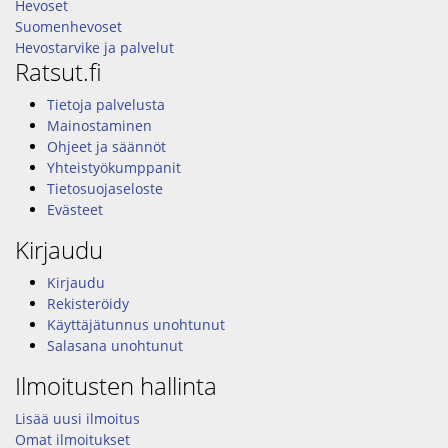
Hevoset
Suomenhevoset
Hevostarvike ja palvelut
Ratsut.fi
Tietoja palvelusta
Mainostaminen
Ohjeet ja säännöt
Yhteistyökumppanit
Tietosuojaseloste
Evästeet
Kirjaudu
Kirjaudu
Rekisteröidy
Käyttäjätunnus unohtunut
Salasana unohtunut
Ilmoitusten hallinta
Lisää uusi ilmoitus
Omat ilmoitukset