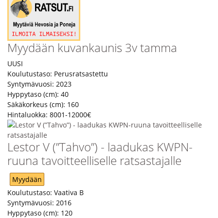
Myydään kuvankaunis 3v tamma
UUSI
Koulutustaso:
Perusratsastettu
Syntymävuosi:
2023
Hyppytaso (cm):
40
Säkäkorkeus (cm):
160
Hintaluokka:
8001-12000€
Lestor V (”Tahvo”) - laadukas KWPN-
ruuna tavoitteelliselle ratsastajalle
Myydään
Koulutustaso:
Vaativa B
Syntymävuosi:
2016
Hyppytaso (cm):
120