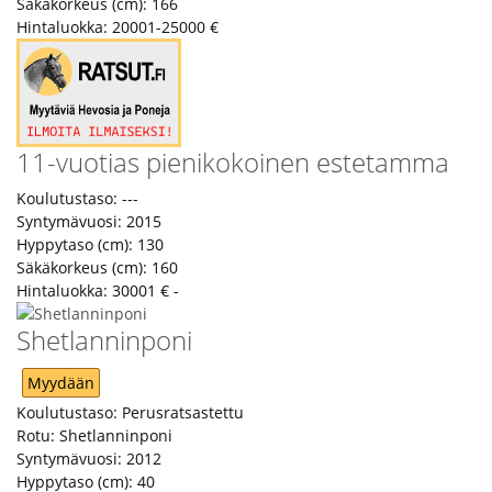
Säkäkorkeus (cm):
166
Hintaluokka:
20001-25000 €
11-vuotias pienikokoinen estetamma
Koulutustaso:
---
Syntymävuosi:
2015
Hyppytaso (cm):
130
Säkäkorkeus (cm):
160
Hintaluokka:
30001 € -
Shetlanninponi
Myydään
Koulutustaso:
Perusratsastettu
Rotu:
Shetlanninponi
Syntymävuosi:
2012
Hyppytaso (cm):
40