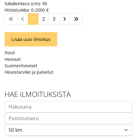
Säkäkorkeus (cm):
90
Hintaluokka:
0-2000 €
1
2
3
Lisää uusi ilmoitus
Ponit
Hevoset
Suomenhevoset
Hevostarvike ja palvelut
HAE ILMOITUKSISTA