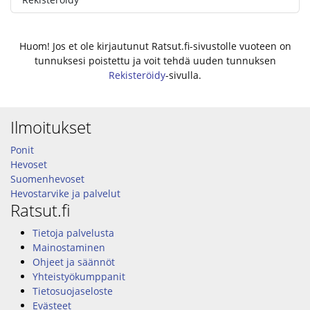
Huom! Jos et ole kirjautunut Ratsut.fi-sivustolle vuoteen on
tunnuksesi poistettu ja voit tehdä uuden tunnuksen
Rekisteröidy
-sivulla.
Ilmoitukset
Ponit
Hevoset
Suomenhevoset
Hevostarvike ja palvelut
Ratsut.fi
Tietoja palvelusta
Mainostaminen
Ohjeet ja säännöt
Yhteistyökumppanit
Tietosuojaseloste
Evästeet