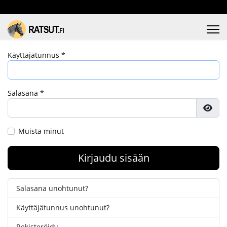
Käyttäjätunnus
*
Salasana
*
Näyt
Muista minut
Kirjaudu sisään
Salasana unohtunut?
Käyttäjätunnus unohtunut?
Rekisteröidy